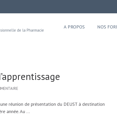
A PROPOS
NOS FOR
sionnelle de la Pharmacie
’apprentissage
SUR
MMENTAIRE
RÉUNION
DES
 une réunion de présentation du DEUST à destination
MAÎTRES
ère année. Au …