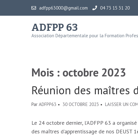
Aller
adfpp63000@gmail.com
04 73 15 31 20
au
contenu
ADFPP 63
(Pressez
Association Départementale pour la Formation Profes
Entrée)
Mois :
octobre 2023
Réunion des maîtres d
Par
ADFPP63
30 OCTOBRE 2023
LAISSER UN CO
Le 24 octobre dernier, l’ADFPP 63 a organisé
des maîtres d’apprentissage de nos DEUST 1