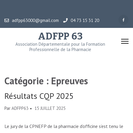
Aller
au
contenu
adfpp63000@gmail.com
04 73 15 31 20
(Pressez
ADFPP 63
Entrée)
Association Départementale pour la Formation
Professionnelle de la Pharmacie
Catégorie :
Epreuves
Résultats CQP 2025
Par
ADFPP63
15 JUILLET 2025
Le jury de la CPNEFP de la pharmacie d’officine s’est tenu le