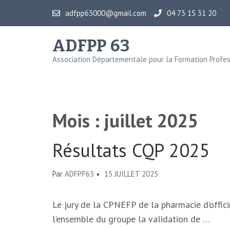
Aller
adfpp63000@gmail.com
04 73 15 31 20
au
contenu
ADFPP 63
(Pressez
Association Départementale pour la Formation Profes
Entrée)
Mois :
juillet 2025
Résultats CQP 2025
Par
ADFPP63
15 JUILLET 2025
Le jury de la CPNEFP de la pharmacie d’officin
l’ensemble du groupe la validation de …